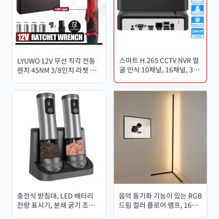
스마트 H.265 CCTV NVR 얼
LYUWO 12V 무선 직각 전동
굴 인식 10채널, 16채널, 32
렌치 45NM 3/8인치 라쳇 렌
채널, 36채널, 최대 4K 출력
치, 너트 분해 및 자동차 정비
보안 비디오 레코더 모션 감지
도구 (소켓 4개 포함)
P2P, ONVIF, XMEye 앱 지원
충전식 받침대, LED 배터리
음악 동기화 기능이 있는 RGB
잔량 표시기, 분쇄 굵기 조절
드림 컬러 플로어 램프, 1600
기능이 있는 자동 전기 후추
만 가지 색상 변경이 가능한