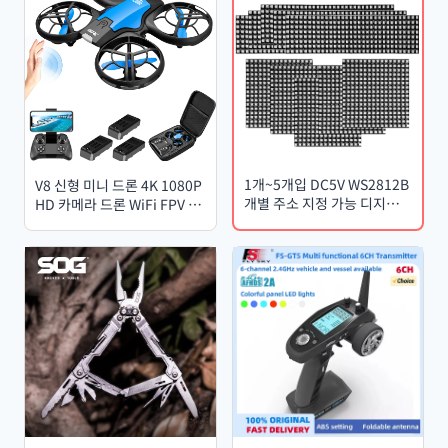
1개~5개입 DC5V WS2812B
V8 신형 미니 드론 4K 1080P
개별 주소 지정 가능 디지털
HD 카메라 드론 WiFi FPV 기
플렉시블 LED 패널 RGB 매
압 고도 유지 접이식 쿼드콥터
트릭스 스크린 WS2812 IC 모
RC 드론 장난감 선물
듈, 64/256픽셀