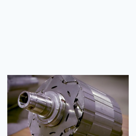
소금 분쇄기 세트 (주방용)
모던한 분위기 조명 (침실/거
실용)