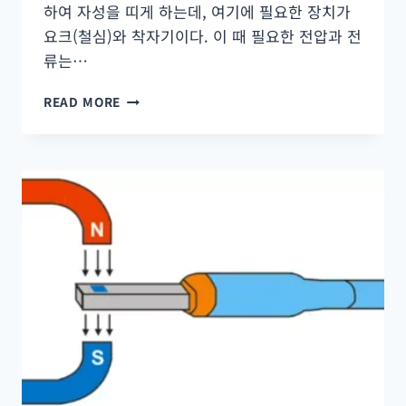
하여 자성을 띠게 하는데, 여기에 필요한 장치가
요크(철심)와 착자기이다. 이 때 필요한 전압과 전
류는…
로
READ MORE
터
의
자
속
불
균
형
과
착
자
요
크
의
재
질
·