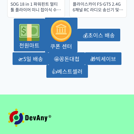
SOG 18 in 1 파워핀트 멀티
플라이스카이 FS-GT5 2.4G
툴 플라이어 미니 접이식 수공
6채널 RC 라디오 송신기 및
구 휴대용 EDC 야외 생존 캠
FS-BS6 수신기 (차량, 크롤
핑 장비 PP1001/1002-CP
러, 자동차, 보트, 탱크, 장난
감 레이싱용)
💰초이스 배송
천원마트
쿠폰 센터
🛫5일 배송
🤩꽁돈대첩
🎁빅세이브
👍베스트셀러