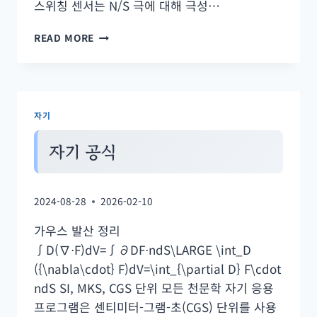
스위칭 센서는 N/S 극에 대해 극성…
가
READ MORE
우
스
·
테
슬
자기
라
미
자기 공식
터
(자
속
밀
2024-08-28
2026-02-10
도
계
가우스 발산 정리
측
∫D(∇⋅F)dV=∫∂DF⋅ndS\LARGE \int_D
기)
({\nabla\cdot} F)dV=\int_{\partial D} F\cdot
측
정
ndS SI, MKS, CGS 단위 모든 천문학 자기 응용
방
프로그램은 센티미터-그램-초(CGS) 단위를 사용
법